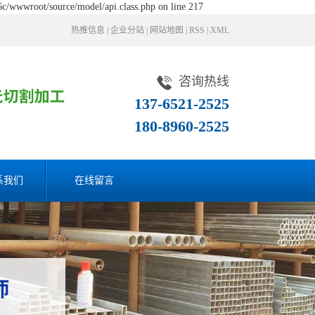
c/wwwroot/source/model/api.class.php on line 217
热推信息
|
企业分站
|
网站地图
|
RSS
|
XML
咨询热线
137-6521-2525
180-8960-2525
系我们
在线留言