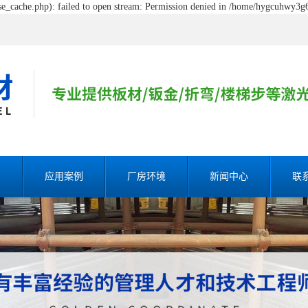
_cache.php): failed to open stream: Permission denied in /home/hygcuhwy3g6
割
应用案例
厂房环境
新闻中心
联