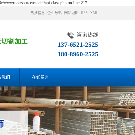
c/wwwroot/source/model/api.class.php on line 217
热推信息
|
企业分站
|
网站地图
|
RSS
|
XML
咨询热线
137-6521-2525
180-8960-2525
系我们
在线留言