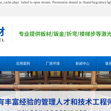
_cache.php): failed to open stream: Permission denied in /home/hygcuhwy3g6
割
应用案例
厂房环境
新闻中心
联