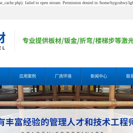
_cache.php): failed to open stream: Permission denied in /home/hygcuhwy3g6
割
应用案例
厂房环境
新闻中心
联