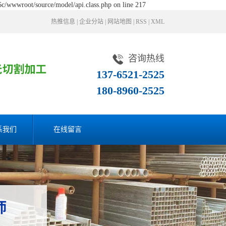
c/wwwroot/source/model/api.class.php on line 217
热推信息
|
企业分站
|
网站地图
|
RSS
|
XML
咨询热线
137-6521-2525
180-8960-2525
系我们
在线留言