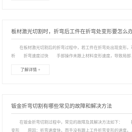
板材激光切割时，折弯后工件在折弯处变形要怎么
在板材激光切割后的折弯过程中，若工件在折弯处出现变形，
析 折弯速度过快 手部操作未跟上材料变形速度，导致局部..
了解详情 +
钣金折弯切割有哪些常见的故障和解决方法
在钣金折弯切割过程中，常见的故障及其解决方法如下： 折
变形 原因：折弯速度快，而手没有跟上工件折弯变形的速度。..