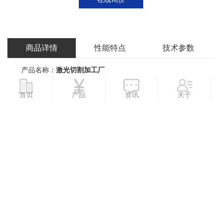
商品详情
性能特点
技术参数
产品名称：
激光切割加工厂
加工服务：
首页
产品
资讯
关于
按需求定制：我们提供的定制服务，无论是单个零件还是批量
产品，都能根据您的具体需求进行准确切割。
定制样品：为帮助客户验证设计或进行前期测试，我们提供样
品定制服务，确保您的产品在设计阶段就能得到的呈现。
深加工：除了基本的切割服务，我们还提供包括打孔、折弯、
焊接等深加工服务，以满足客户对产品的多样化需求。
表面处理：
我们拥有先进的表面处理技术，能够根据客户需求进行抛光、
喷涂、电镀等处理，提升产品的外观和性能。