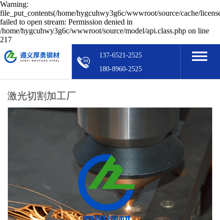
Warning:
file_put_contents(/home/hygcuhwy3g6c/wwwroot/source/cache/licens
failed to open stream: Permission denied in
/home/hygcuhwy3g6c/wwwroot/source/model/api.class.php on line
217
137-6521-2525
180-8960-2525
激光切割加工厂