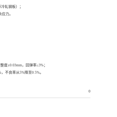
等冷轧钢板）；
余应力。
0.03mm，回弹率≤3%；
不良率从5%降至0.5%。
0