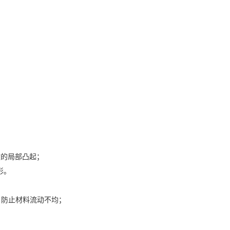
致的局部凸起；
形。
，防止材料流动不均；