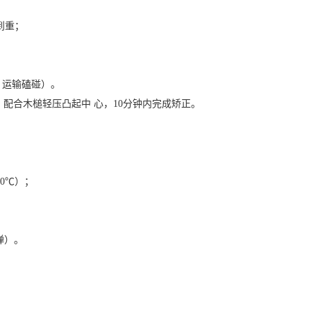
到重；
、运输磕碰）。
配合木槌轻压凸起中 心，10分钟内完成矫正。
。
0℃）；
弹）。