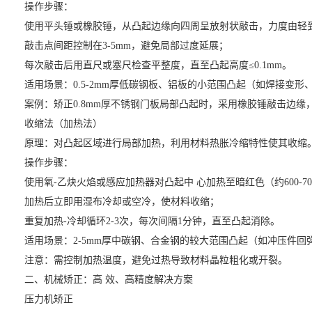
操作步骤：
使用平头锤或橡胶锤，从凸起边缘向四周呈放射状敲击，力度由轻
敲击点间距控制在3-5mm，避免局部过度延展；
每次敲击后用直尺或塞尺检查平整度，直至凸起高度≤0.1mm。
适用场景：0.5-2mm厚低碳钢板、铝板的小范围凸起（如焊接变形
案例：矫正0.8mm厚不锈钢门板局部凸起时，采用橡胶锤敲击边缘，
收缩法（加热法）
原理：对凸起区域进行局部加热，利用材料热胀冷缩特性使其收缩
操作步骤：
使用氧-乙炔火焰或感应加热器对凸起中 心加热至暗红色（约600-70
加热后立即用湿布冷却或空冷，使材料收缩；
重复加热-冷却循环2-3次，每次间隔1分钟，直至凸起消除。
适用场景：2-5mm厚中碳钢、合金钢的较大范围凸起（如冲压件回
注意：需控制加热温度，避免过热导致材料晶粒粗化或开裂。
二、机械矫正：高 效、高精度解决方案
压力机矫正