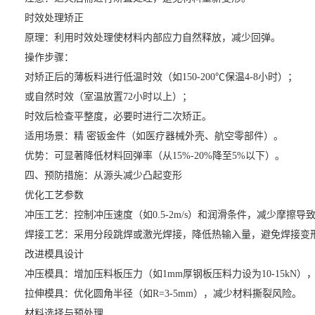
时效处理矫正
原理：利用时效处理使材料内部应力自然释放，减少回弹。
操作步骤：
对矫正后的薄板料进行低温时效（如150-200℃保温4-8小时）；
或自然时效（室温放置72小时以上）；
时效后检查平整度，必要时进行二次矫正。
适用场景：精 密钣金件（如医疗器械外壳、航空零部件）。
优势：可显著降低材料回弹率（从15%-20%降至5%以下）。
四、预防措施：从源头减少凸起变形
优化工艺参数
冲压工艺：控制冲压速度（如0.5-2m/s）和润滑条件，减少摩擦导
焊接工艺：采用分段跳焊或激光焊接，降低热输入量，避免焊接变
改进模具设计
冲压模具：增加压料板压力（如1mm厚钢板压料力设为10-15kN）
拉伸模具：优化圆角半径（如R=3-5mm），减少材料撕裂风险。
材料选择与预处理