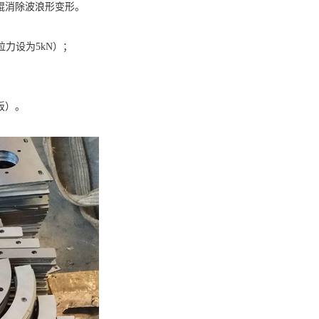
辊消除波浪形变形。
力设为5kN）；
板）。