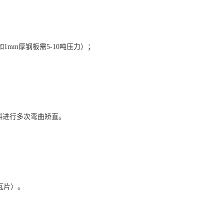
mm厚钢板需5-10吨压力）；
。
料进行多次弯曲矫直。
瓦片）。