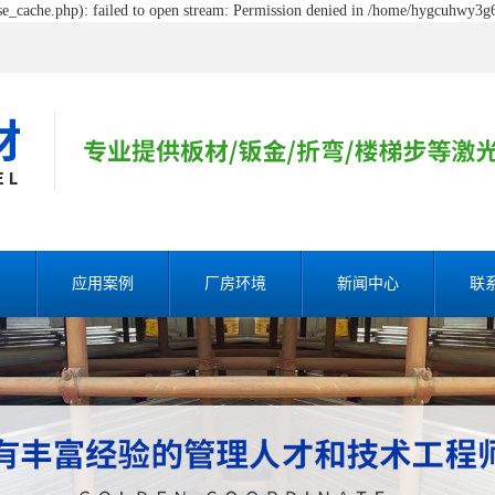
_cache.php): failed to open stream: Permission denied in /home/hygcuhwy3g6
割
应用案例
厂房环境
新闻中心
联