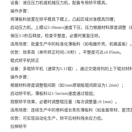
设备：液压压力机或机械压力机，配备专用矫平模具。
操作步骤：
将薄板料放置在矫平模具下模上，凸起区域对准模具凹槽；
启动压力机，上模以5-10mm/s速度下压，压力根据材料厚度调整（如1
保压3-5秒后释放，检查平整度，必要时重复压矫。
适用场景：批量生产中的标准化薄板料（如电器外壳、机箱盖板）
优势：效率高（单件矫正时间≤30秒），平整度可达±0.05mm。
辊式矫平机矫正
设备：多辊矫平机（通常为5-11辊），通过交错排列的上下辊对材
操作步骤：
根据材料厚度调整辊间距（如1mm厚钢板辊间距设为1.2mm）；
启动矫平机，薄板料以1-5m/min速度通过辊组；
观察矫平效果，必要时调整辊压量（每次调整量≤0.1mm）。
适用场景：连续生产中的卷料或长条形薄板料（如金属带材、屋顶
优势：可实现自动化生产，矫平后材料残余应力低。
拉伸矫平