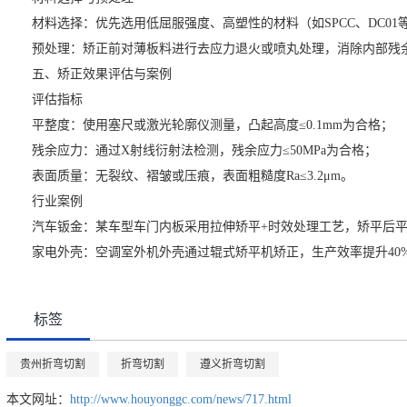
材料选择：优先选用低屈服强度、高塑性的材料（如SPCC、DC01
预处理：矫正前对薄板料进行去应力退火或喷丸处理，消除内部残
五、矫正效果评估与案例
评估指标
平整度：使用塞尺或激光轮廓仪测量，凸起高度≤0.1mm为合格；
残余应力：通过X射线衍射法检测，残余应力≤50MPa为合格；
表面质量：无裂纹、褶皱或压痕，表面粗糙度Ra≤3.2μm。
行业案例
汽车钣金：某车型车门内板采用拉伸矫平+时效处理工艺，矫平后平整度±
家电外壳：空调室外机外壳通过辊式矫平机矫正，生产效率提升40%，
标签
贵州折弯切割
折弯切割
遵义折弯切割
本文网址：
http://www.houyonggc.com/news/717.html