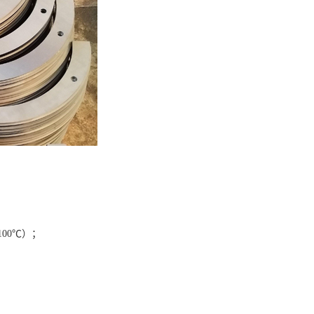
。
00℃）；