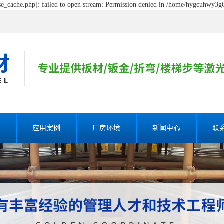
_cache.php): failed to open stream: Permission denied in /home/hygcuhwy3g6
割
应用案例
厂房环境
新闻中心
联