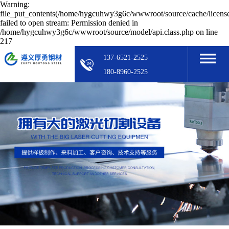
Warning:
file_put_contents(/home/hygcuhwy3g6c/wwwroot/source/cache/licens
failed to open stream: Permission denied in
/home/hygcuhwy3g6c/wwwroot/source/model/api.class.php on line
217
137-6521-2525
180-8960-2525