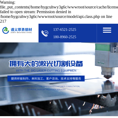
Warning:
file_put_contents(/home/hygcuhwy3g6c/wwwroot/source/cache/licens
failed to open stream: Permission denied in
/home/hygcuhwy3g6c/wwwroot/source/model/api.class.php on line
217
137-6521-2525
180-8960-2525