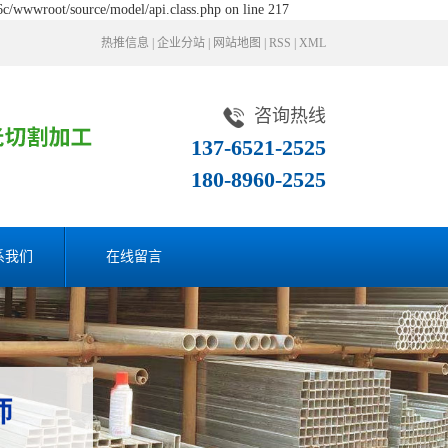
c/wwwroot/source/model/api.class.php on line 217
热推信息
|
企业分站
|
网站地图
|
RSS
|
XML
咨询热线
137-6521-2525
180-8960-2525
系我们
在线留言