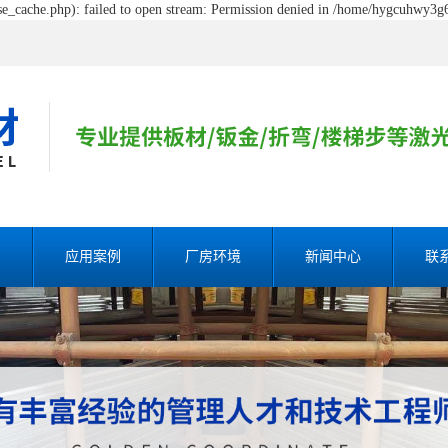
_cache.php): failed to open stream: Permission denied in /home/hygcuhwy3g6
割
应用案例
厂房环境
新闻中心
联