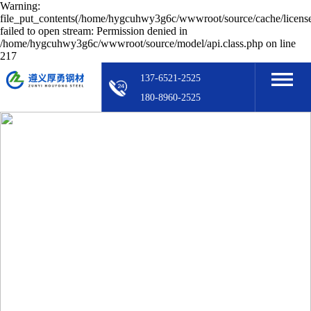
Warning:
file_put_contents(/home/hygcuhwy3g6c/wwwroot/source/cache/licens
failed to open stream: Permission denied in
/home/hygcuhwy3g6c/wwwroot/source/model/api.class.php on line
217
137-6521-2525
180-8960-2525