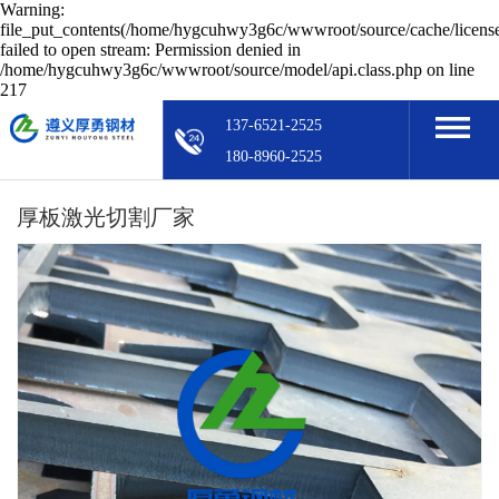
Warning:
file_put_contents(/home/hygcuhwy3g6c/wwwroot/source/cache/licens
failed to open stream: Permission denied in
/home/hygcuhwy3g6c/wwwroot/source/model/api.class.php on line
217
137-6521-2525
180-8960-2525
厚板激光切割厂家