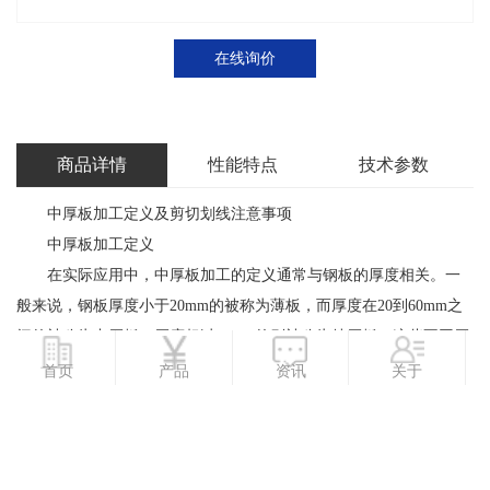
在线询价
商品详情
性能特点
技术参数
中厚板加工定义及剪切划线注意事项
中厚板加工定义
在实际应用中，中厚板加工的定义通常与钢板的厚度相关。一
般来说，钢板厚度小于20mm的被称为薄板，而厚度在20到60mm之
间的被称为中厚板，厚度超过60mm的则被称为特厚板。这些不同厚
度的钢板统称为中厚钢板。
首页
产品
资讯
关于
中厚钢板因其良好的机械性能和加工性能，被广泛应用于各个
领域。例如，普通中厚板被广泛用于制造容器、低合金钢钢板、桥
梁用钢板、造船钢板以及锅炉钢板等。不同类型的钢板因其使用环
境和要求的不同，具有各自独特的性能要求。